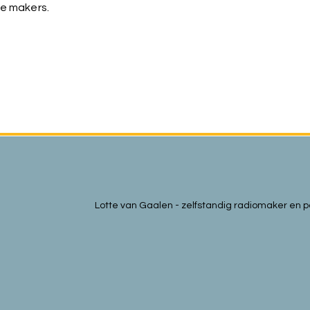
ge makers.
Lotte van Gaalen - zelfstandig radiomaker en