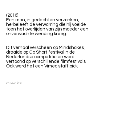
(2016)
Een man, in gedachten verzonken,
herbeleeft de verwarring die hij voelde
toen het overlijden van zijn moeder een
onverwachte wending kreeg.
Dit verhaal verscheen op Mindshakes,
draaide op Go Short festival in de
Nederlandse competitie en werd
vertoond op verschillende filmfestivals.
Ook werd het een Vimeo staff pick.
Credits
Animatie: Wiep Teeuwisse
Productie: Randy Vermeulen
Sounddesign: Leleane Lindenaar
Lotte van Gaalen - zelfstandig radiomaker en